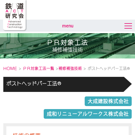
menu
ＰＲ対象工法
補修補強技術
HOME
>
ＰＲ対象工法一覧
>
補修補強技術
> ポストヘッドバー工法®
ポストヘッドバー工法®
大成建設株式会社
成和リニューアルワークス株式会社