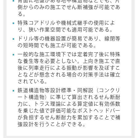
背面に地盤がある地中構造物などでも、片
側からのみの施工でせん断補強が可能であ
る。
特殊コアドリルや機械式継手の使用によ
り、狭い作業空間でも適用可能である。
ドリル等の機器設置が簡易であり、線閉等
の短時間でも施工が可能である。
一般的な施工環境下では定着完了後に特殊
な養生等を必要としない。上向き施工で直
後に列車走行による振動が影響を及ぼすこ
となどが懸念される場合の対策手法は確立
されている。
鉄道構造物等設計標準・同解説（コンクリ
ート構造物）に準じて算出されるせん断耐
力に、トラス理論による算定値に有効係数
を乗じた値で評価可能なポストヘッドバー
が負担するせん断耐力を累加することで補
強設計を行うことができる。