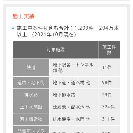
施工実績
施工中案件も含む合計：1,209件 204万本
以上 （2025年10月現在）
施工件
対象施設
数
地下駅舎・トンネル
鉄道
11件
部 他
道路・地下街
地下道・道路橋 他
98件
排水路
地下排水路
29件
上下水施設
沈殿池・配水池 他
724件
河川構造物
排水機場・水門 他
311件
発電所・プラ