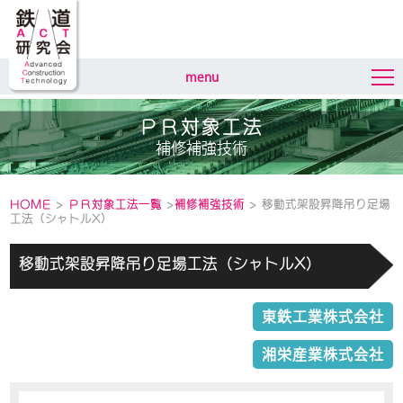
menu
ＰＲ対象工法
補修補強技術
HOME
>
ＰＲ対象工法一覧
>
補修補強技術
> 移動式架設昇降吊り足場
工法（シャトルX）
移動式架設昇降吊り足場工法（シャトルX）
東鉄工業株式会社
湘栄産業株式会社