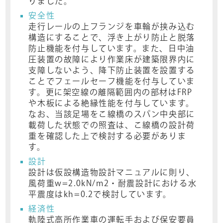
りました。
安全性
走行レールの上フランジを車輪が挟み込む
構造にすることで、浮き上がり防止と脱落
防止機能を付与しています。また、日中油
圧装置の故障により作業床が建築限界内に
支障しないよう、降下防止装置を設置する
ことでフェールセーフ機能を付与していま
す。更に架空線の離隔範囲内の部材はFRP
や木板による絶縁性能を付与しています。
なお、当該足場をこ線橋のスパン中央部に
載荷した状態での照査は、こ線橋の設計荷
重を確認した上で検討する必要がありま
す。
設計
設計は仮設構造物設計マニュアルに則り、
風荷重w=2.0kN/m2・耐震設計における水
平震度はkh=0.2で検討しています。
経済性
軌陸式高所作業車の運転手および保安要員