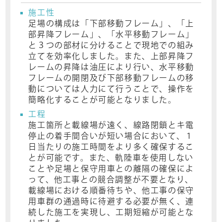
施工性
足場の構成は「下部移動フレーム」、「上
部昇降フレーム」、「水平移動フレーム」
と３つの部材に分けることで現地での組み
立てを効率化しました。また、上部昇降フ
レームの昇降は油圧により行い、水平移動
フレームの開閉及び下部移動フレームの移
動については人力にて行うことで、操作を
簡略化することが可能となりました。
工程
施工箇所と載線場が遠く、線路閉鎖とキ電
停止の着手間合いが短い場合において、１
日当たりの施工時間をより多く確保するこ
とが可能です。また、軌陸車を使用しない
ことや足場と保守用車との離隔の確保によ
って、他工事との競合調整が不要となり、
載線場における順番待ちや、他工事の保守
用車群の通過時に待避する必要が無く、連
続した施工を実現し、工期短縮が可能とな