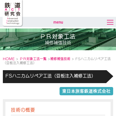
menu
ＰＲ対象工法
補修補強技術
HOME
>
ＰＲ対象工法一覧
>
補修補強技術
> FSハニカムリペア工法
（豆板注入補修工法）
FSハニカムリペア工法（豆板注入補修工法）
東日本旅客鉄道株式会社
技術の概要