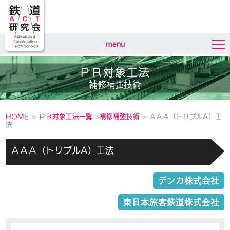
menu
ＰＲ対象工法
補修補強技術
HOME
>
ＰＲ対象工法一覧
>
補修補強技術
> ＡＡＡ（トリプルA）工
法
ＡＡＡ（トリプルA）工法
デンカ株式会社
東日本旅客鉄道株式会社