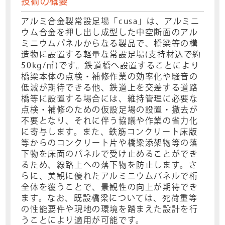
技術の概要
アルミ合金製常設足場「cusa」は、アルミニ
ウム合金を押し出し成型した中空断面のアル
ミニウムパネルからなる製品で、橋梁等の構
造物に設置する軽量な常設足場(支持材込で約
50kg/㎡)です。鉄道橋へ設置することにより
橋梁本体の点検・補修作業の効率化や騒音の
低減が期待できる他、鉄道上を交差する道路
橋等に設置する場合には、維持管理に必要な
点検・補修のための仮設足場の設置・撤去が
不要となり、それに伴う協議や作業の省力化
に寄与します。また、鉄筋コンクリート床版
等からのコンクリート片や橋梁添架物等の落
下物を床面のパネルで受け止めることができ
るため、線路上への落下物を防止します。さ
らに、美観に優れたアルミニウムパネルで桁
全体を覆うことで、景観性の向上が期待でき
ます。なお、既設橋梁については、死荷重等
の性能要件や現地の環境を踏まえた設計を行
うことにより適用が可能です。