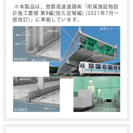
※本製品は、首都高速道路㈱「附属施設物設
計施工要領 第8編[恒久足場編] (2021年7月一
部改訂)」に準拠しています。