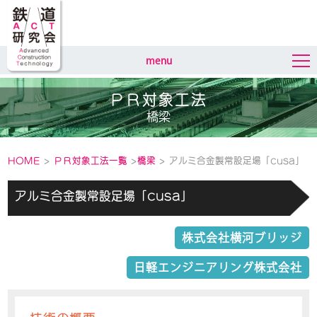
menu
ＰＲ対象工法
橋梁
HOME
>
ＰＲ対象工法一覧
>
橋梁
> アルミ合金製常設足場「cusa」
アルミ合金製常設足場「cusa」
株式会社横河ブリッジ
日軽エンジニアリング株式会社