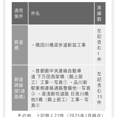
実
適用
件名
績
箇所
数
左
記
鉄道
含
・隅田川橋梁歩道新設工事
橋
む
1
件
・首都圏中央連絡自動車
左
道 下万田高架橋（鋼上部
鉄道
記
工）工事…写真①
・品川新
跨線
含
駅東側連絡通路整備他…写真
部
(道
む
②
・湯浅御坊道路 日高川橋
路橋)
15
他3橋（鋼上部工）工事…写
件
真③
その他、上記除く27件（2025年1月時点）