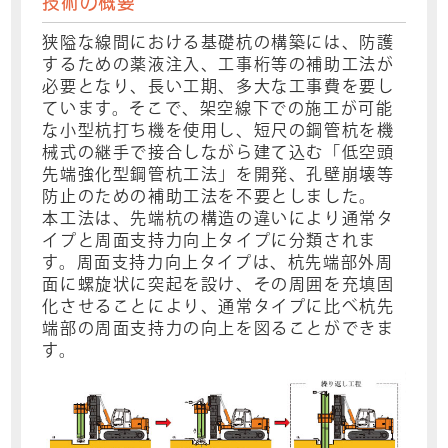
技術の概要
狭隘な線間における基礎杭の構築には、防護
するための薬液注入、工事桁等の補助工法が
必要となり、長い工期、多大な工事費を要し
ています。そこで、架空線下での施工が可能
な小型杭打ち機を使用し、短尺の鋼管杭を機
械式の継手で接合しながら建て込む「低空頭
先端強化型鋼管杭工法」を開発、孔壁崩壊等
防止のための補助工法を不要としました。
本工法は、先端杭の構造の違いにより通常タ
イプと周面支持力向上タイプに分類されま
す。周面支持力向上タイプは、杭先端部外周
面に螺旋状に突起を設け、その周囲を充填固
化させることにより、通常タイプに比べ杭先
端部の周面支持力の向上を図ることができま
す。