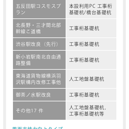
五反田駅コスモスプ
本設利用PC 工事桁
ラン
基礎杭/橋台基礎杭
北長野・三才間北部
工事桁基礎杭
幹線こ道橋
渋谷駅改良（先行）
工事桁基礎杭
新小岩駅南北自由通
工事桁基礎杭
路整備
東海道貨物線横浜羽
人工地盤基礎杭
沢駅構内改修工事他
御茶ノ水駅改良
工事桁基礎杭
人工地盤基礎杭，
その他17 件
工事桁基礎杭等