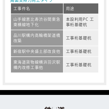
周面支持力向上タイプ
工事件名
用途
山手線恵比寿渋谷間東急
本設利用PC 工
東横線地下化
事桁基礎杭
品川駅構内高輪橋架道橋
工事桁基礎杭
改築
新宿駅中央盛土部改良他
工事桁基礎杭
東海道貨物線横浜羽沢駅
工事桁基礎杭
構内改修工事他